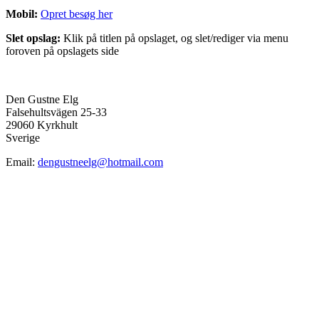
Mobil:
Opret besøg her
Slet opslag:
Klik på titlen på opslaget, og slet/rediger via menu
foroven på opslagets side
Den Gustne Elg
Falsehultsvägen 25-33
29060 Kyrkhult
Sverige
Email:
dengustneelg@hotmail.com